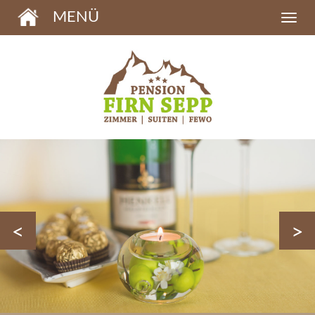
MENÜ
<
>