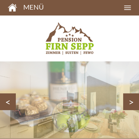
MENÜ
<
>