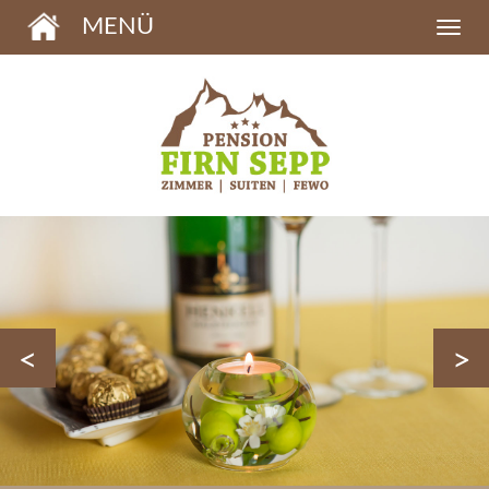
MENÜ
<
>