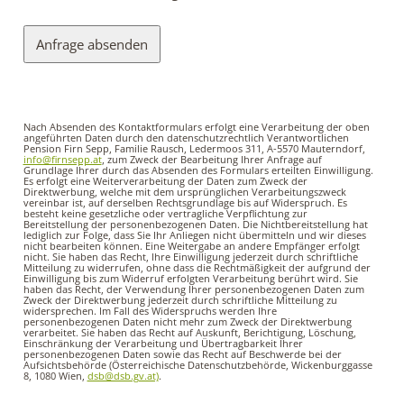
Anfrage absenden
This
field
Nach Absenden des Kontaktformulars erfolgt eine Verarbeitung der oben
should
angeführten Daten durch den datenschutzrechtlich Verantwortlichen
Pension Firn Sepp, Familie Rausch, Ledermoos 311, A-5570 Mauterndorf,
be
info@firnsepp.at
, zum Zweck der Bearbeitung Ihrer Anfrage auf
Grundlage Ihrer durch das Absenden des Formulars erteilten Einwilligung.
left
Es erfolgt eine Weiterverarbeitung der Daten zum Zweck der
Direktwerbung, welche mit dem ursprünglichen Verarbeitungszweck
blank
vereinbar ist, auf derselben Rec­htsgrundlage bis auf Widerspruch. Es
besteht keine gesetzliche oder vertragliche Verpflichtung zur
Bereitstellung der personenbezogenen Daten. Die Nichtbereitstellung hat
lediglich zur Folge, dass Sie Ihr Anliegen nicht übermitteln und wir dieses
nicht bearbeiten können. Eine Weitergabe an andere Empfänger erfolgt
nicht. Sie haben das Recht, Ihre Einwilligung jederzeit durch schriftliche
Mitteilung zu widerrufen, ohne dass die Rechtmäßigkeit der aufgrund der
Einwilligung bis zum Widerruf erfolgten Verarbeitung berührt wird. Sie
haben das Recht, der Verwendung Ihrer personenbezogenen Daten zum
Zweck der Direktwerbung jederzeit durch schriftliche Mitteilung zu
widersprechen. Im Fall des Widerspruchs werden Ihre
personenbezogenen Daten nicht mehr zum Zweck der Direktwerbung
verarbeitet. Sie haben das Recht auf Auskunft, Berichtigung, Löschung,
Einschränkung der Verarbeitung und Übertragbarkeit Ihrer
personenbezogenen Daten sowie das Recht auf Beschwerde bei der
Aufsichtsbehörde (Österreichische Datenschutzbehörde, Wickenburggasse
8, 1080 Wien,
dsb@dsb.gv.at)
.