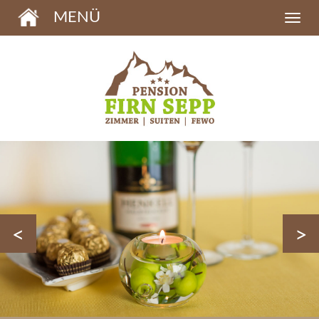
MENÜ
<
>