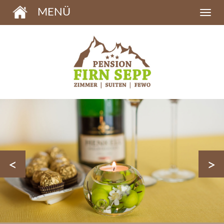
MENÜ
<
>