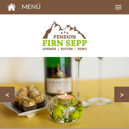
MENÜ
<
>