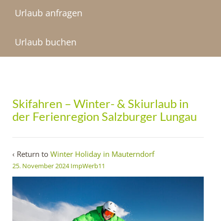
Urlaub anfragen
Urlaub buchen
Skifahren – Winter- & Skiurlaub in
der Ferienregion Salzburger Lungau
‹ Return to
Winter Holiday in Mauterndorf
25. November 2024
ImpWerb11