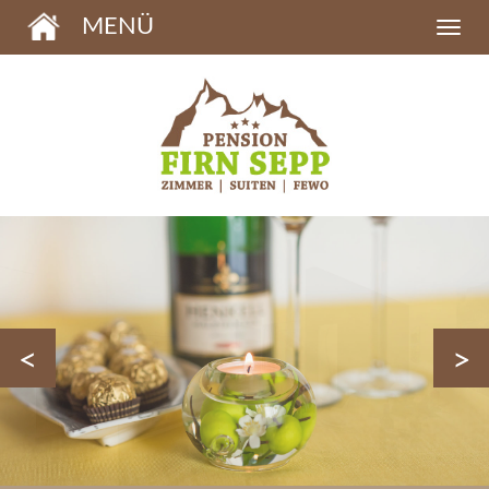
MENÜ
<
>