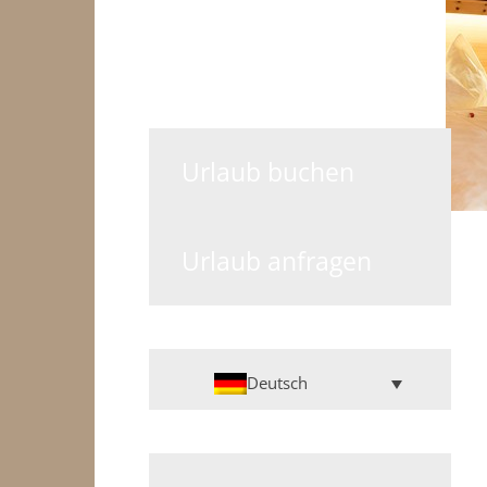
Urlaub buchen
Urlaub anfragen
Deutsch