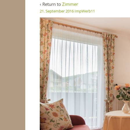
‹ Return to
Zimmer
21. September 2016
ImpWerb11