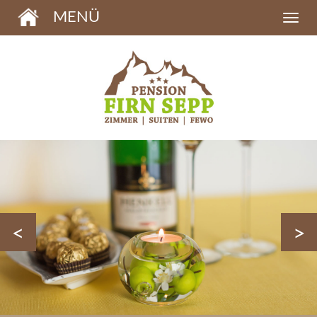
MENÜ
<
>