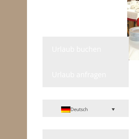
Urlaub buchen
Urlaub anfragen
Deutsch