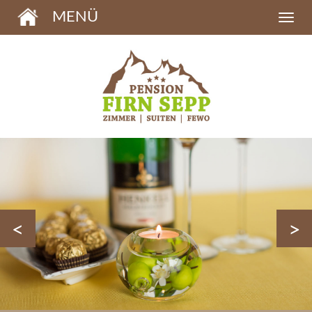
MENÜ
<
>