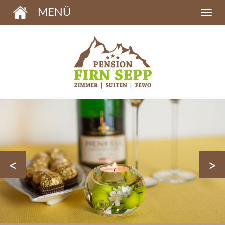
MENÜ
<
>