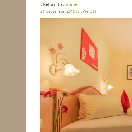
‹ Return to
Zimmer
21. September 2016
ImpWerb11