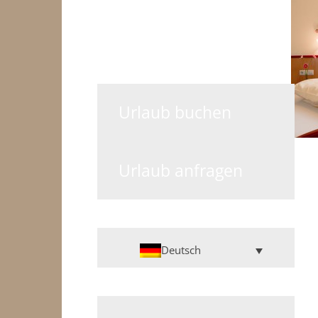
Urlaub buchen
Urlaub anfragen
Deutsch