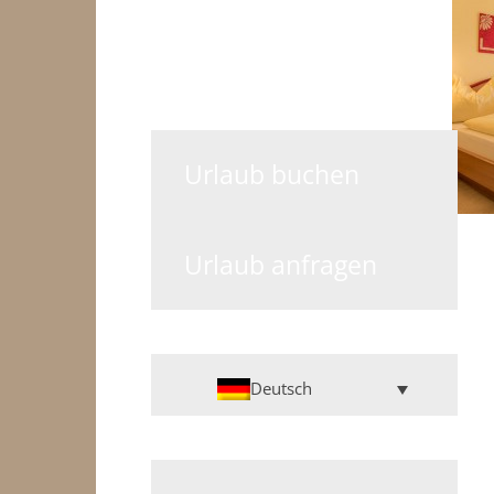
Urlaub buchen
Urlaub anfragen
Deutsch