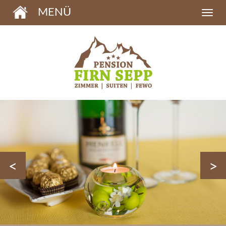
MENÜ
<
>