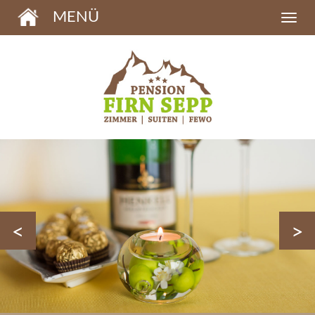
MENÜ
<
>