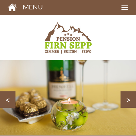
MENÜ
<
>