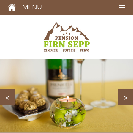
MENÜ
<
>