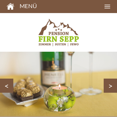
MENÜ
<
>