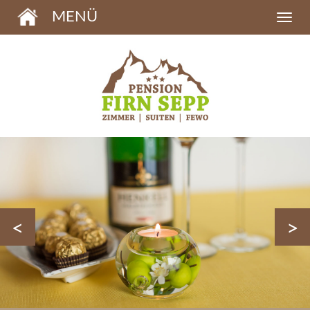
MENÜ
<
>