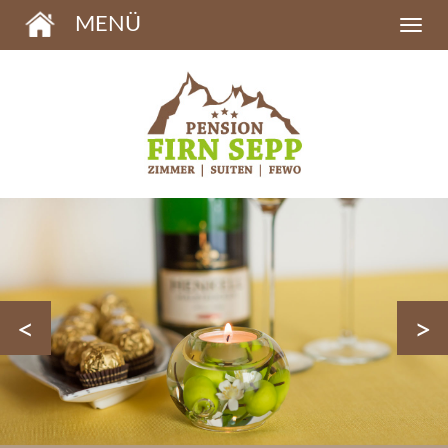
MENÜ
<
>