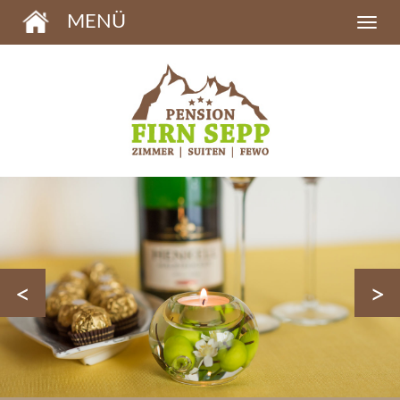
MENÜ
<
>