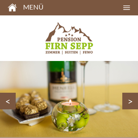
MENÜ
<
>