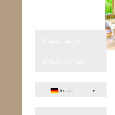
Urlaub buchen
Urlaub anfragen
Deutsch