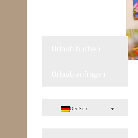
Urlaub buchen
Urlaub anfragen
Deutsch