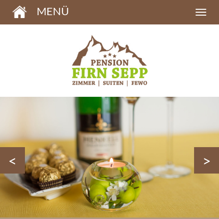
MENÜ
<
>