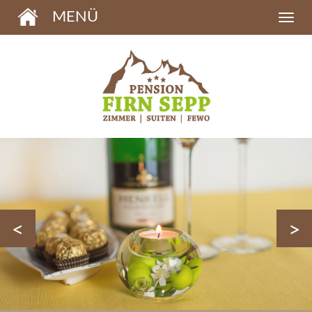
MENÜ
<
>