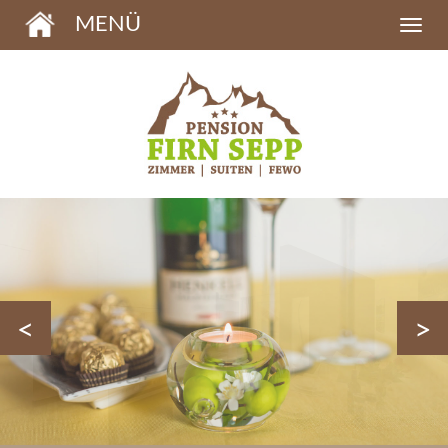
MENÜ
<
>