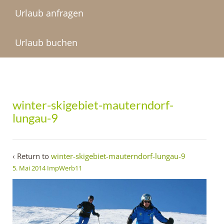
Urlaub anfragen
Urlaub buchen
winter-skigebiet-mauterndorf-
lungau-9
‹ Return to
winter-skigebiet-mauterndorf-lungau-9
5. Mai 2014
ImpWerb11