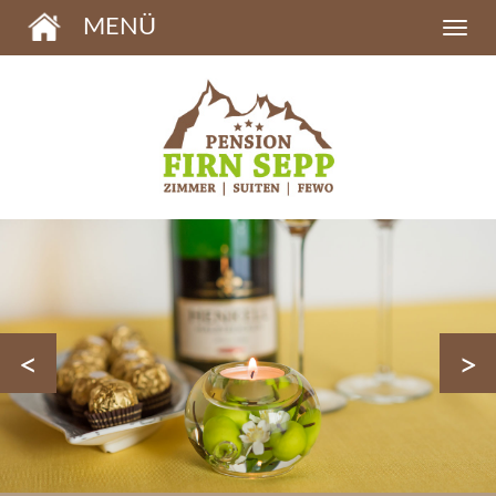
MENÜ
<
>