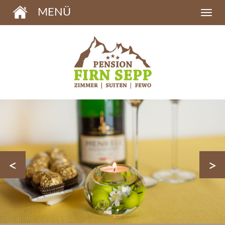
MENÜ
<
>