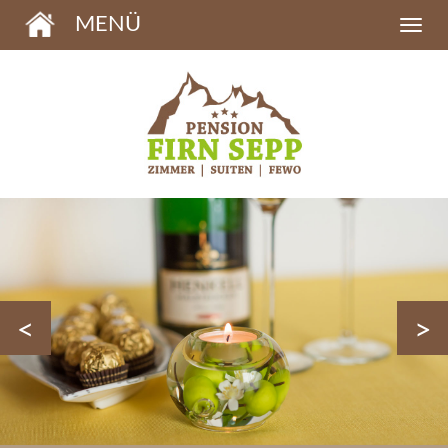
MENÜ
<
>