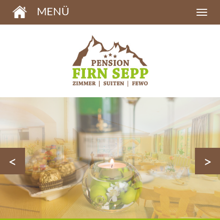
MENÜ
<
>