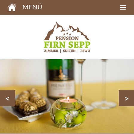
MENÜ
<
>