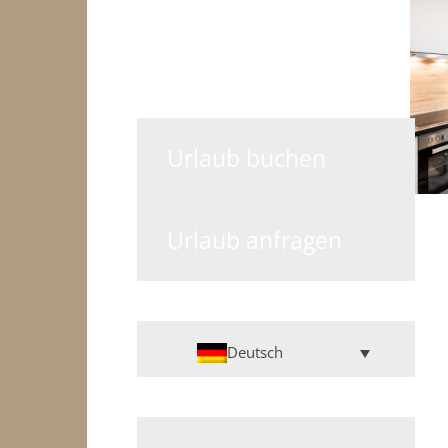
Urlaub buchen
Urlaub anfragen
Deutsch