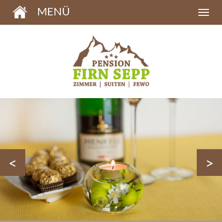
MENÜ
<
>