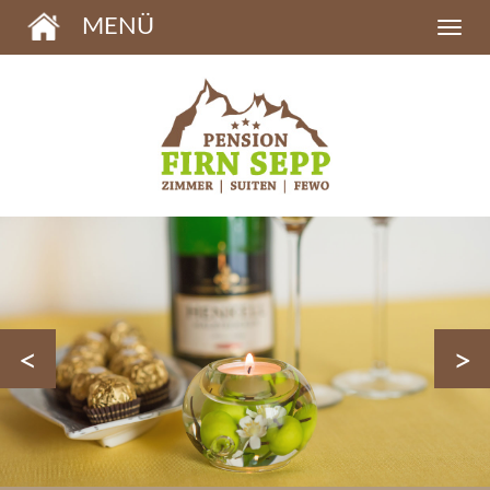
MENÜ
<
>