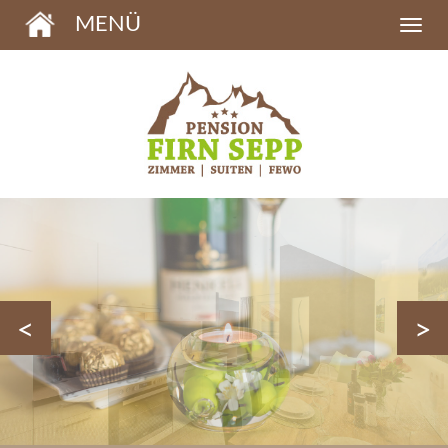
MENÜ
<
>