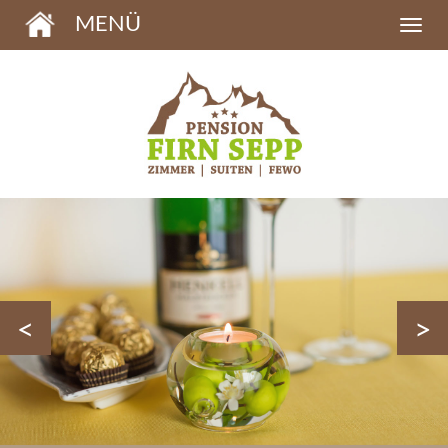
MENÜ
<
>