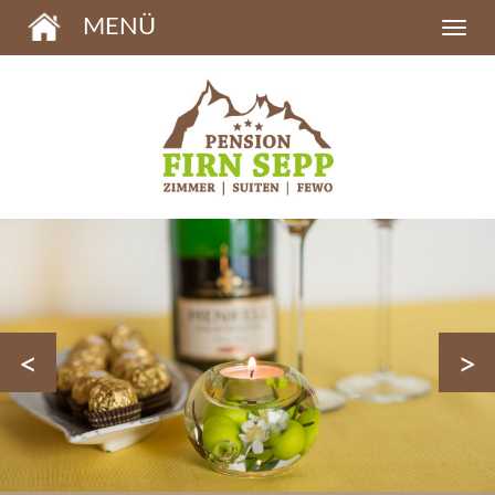
MENÜ
<
>