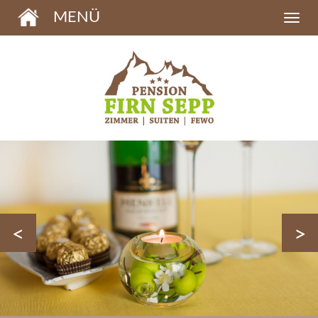
MENÜ
<
>