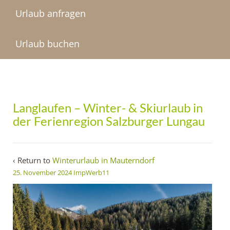
Urlaub anfragen
Urlaub buchen
Langlaufen – Winter- & Skiurlaub in
der Ferienregion Salzburger Lungau
‹ Return to
Winterurlaub in Mauterndorf
25. November 2024
ImpWerb11