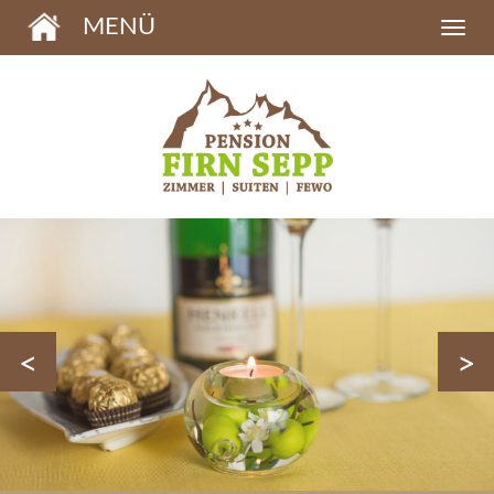
MENÜ
<
>