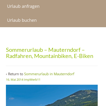
Urlaub anfragen
Urlaub buchen
Sommerurlaub – Mauterndorf –
Radfahren, Mountainbiken, E-Biken
‹ Return to
Sommerurlaub in Mauterndorf
16. Mai 2014
ImpWerb11