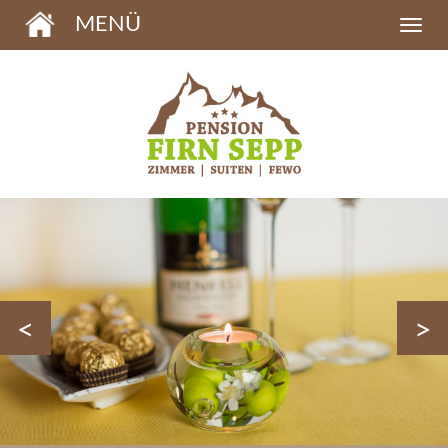
MENÜ
<
>