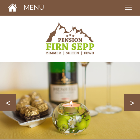
MENÜ
<
>