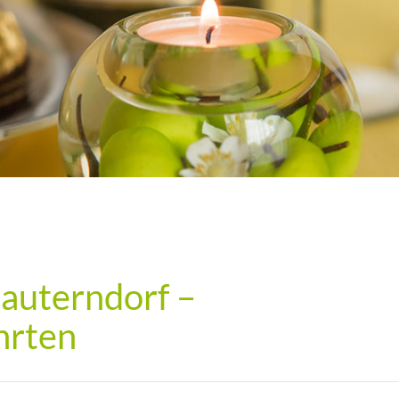
auterndorf –
hrten