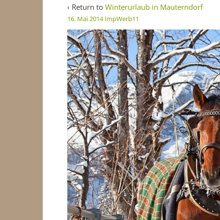
‹ Return to
Winterurlaub in Mauterndorf
16. Mai 2014
ImpWerb11