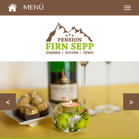
MENÜ
<
>