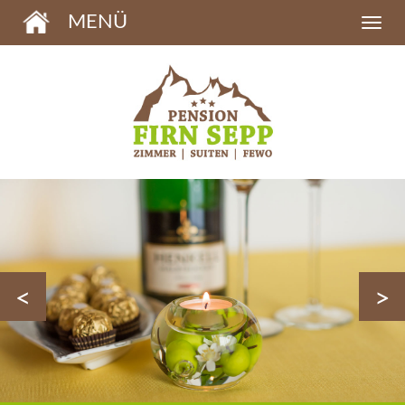
MENÜ
<
>