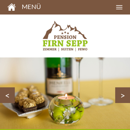
MENÜ
<
>