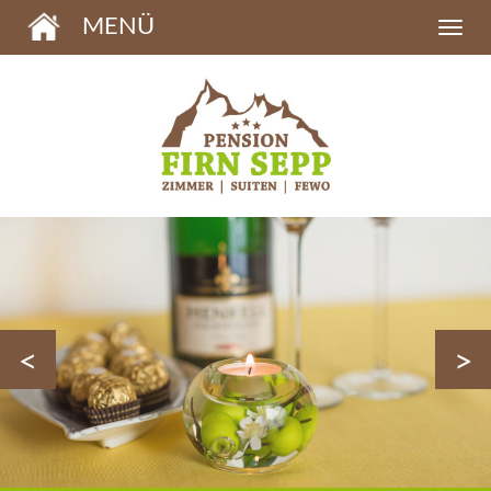
MENÜ
<
>