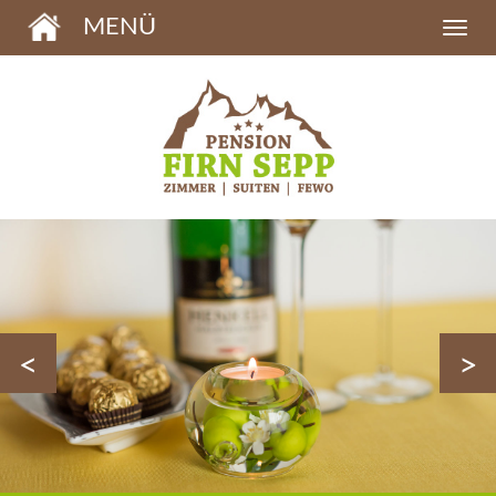
MENÜ
<
>