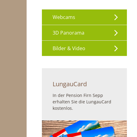
Webcams
3D Panorama
Bilder & Video
LungauCard
In der Pension Firn Sepp
erhalten Sie die LungauCard
kostenlos.